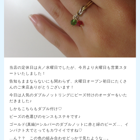
当店の定休日は火／水曜日でしたが、今月より火曜日も営業スタ
ートいたしました！
告知もままならないにも関わらず、火曜日オープン初日にたくさ
んのご来店ありがとうございます！
今日は人気のダブルノットリングにビーズ付けのオーダーをいた
だきました♪
しかもこちらもダブル付け♡
ビーズの色選びのセンスもステキです♪
ゴールド(真鍮)×シルバーのダブルノットに赤と緑のビーズ…、イ
ンパクト大でとってもカワイイですね♡
…ん？？ この色の組み合わせどっかで見たような…。