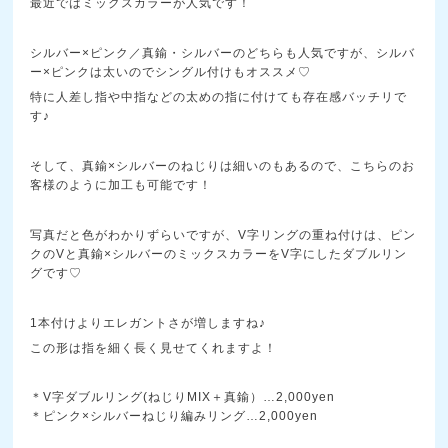
最近ではミックスカラーが人気です！
シルバー×ピンク／真鍮・シルバーのどちらも人気ですが、シルバ
ー×ピンクは太いのでシングル付けもオススメ♡
特に人差し指や中指などの太めの指に付けても存在感バッチリで
す♪
そして、真鍮×シルバーのねじりは細いのもあるので、こちらのお
客様のように加工も可能です！
写真だと色がわかりずらいですが、V字リングの重ね付けは、ピン
クのVと真鍮×シルバーのミックスカラーをV字にしたダブルリン
グです♡
1本付けよりエレガントさが増しますね♪
この形は指を細く長く見せてくれますよ！
＊V字ダブルリング(ねじりMIX＋真鍮）…2,000yen
＊ピンク×シルバーねじり編みリング…2,000yen