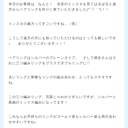
本日のお客様は、なんと！ 当店のインスタを見てはるばると遠
方からペアリングを作りに来ていただきました(*´▽｀*)！！
インスタの威力ってすごいですね…（笑）
こうして遠方の方にも知っていただけるのはとっても嬉しいです
♪ ありがとうございますっ！！
ペアリングはシルバーのプレーンタイプ。 そして彼女さんはそ
れに三つ編みリングをプラスでダブルリングに♡
太いリングと華奢なリングの組み合わせ、とってもステキです
ね。
この三つ編みリング、写真じゃわかりずらいですが、シルバーと
真鍮のミックス編みになってます！
これならお手持ちのリングがゴールド派もシルバー派も両方合わ
せやすいですね♪