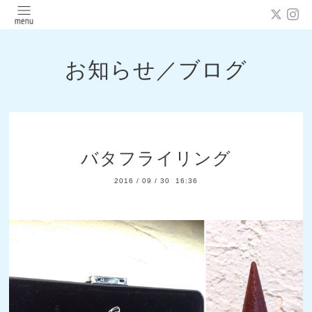
お知らせ／ブログ
バタフライリング
2016
/
09
/
30 16:36