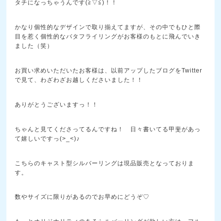
タチになっちゃうんです(≧▽≦)！！
かなり個性的なデザインで取り揃えてますが、その中でもひと際
目を惹く個性的なバタフライリングがお客様のもとに飛んでいき
ました（笑）
お買い求めいただいたお客様は、以前アップしたブログをTwitter
で見て、わざわざお越しくださいました！！
ありがとうございますっ！！
ちゃんと見てくださってるんですね！ 日々書いてる甲斐があっ
て嬉しいですっ(>_<)♪
こちらのキャスト型シルバーリングは現品販売となっておりま
す。
数やサイズに限りがあるのでお早めにどうぞ♡