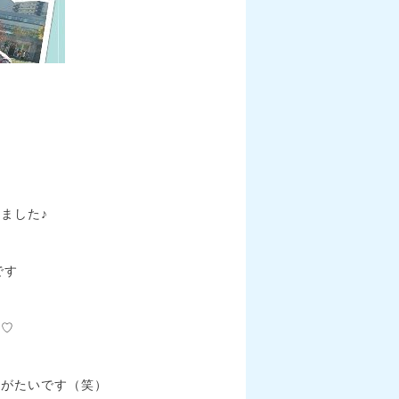
ました♪
です
り♡
りがたいです（笑）