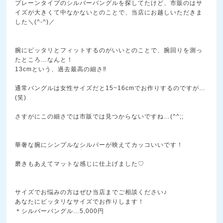
プレーンタイプのシルバーバングルを探してたけど、市販
のはサ
イズが大きくて中なかないとのことで、当店にお越
しいただきま
した＼(^-^)／
腕にピッタリとフィットするのがいいとのことで、腕回り
を測っ
たところ…なんと！
13cmという、過去最高の細さ‼
通常バングルは女性サイズだと15~16cmでお作りす
るのですが…
(笑)
さすがにこの細さでは市販では見つからないですね…(^
^;;
華奢な腕にシンプルなシルバーが映えてカッコいいです！
磨きもあえてマットな感じに仕上げました♡
サイズでお悩みの方はぜひ当店までご相談ください♪
あなたにピッタリなサイズでお作りします！
＊シルバーバングル…5,000円