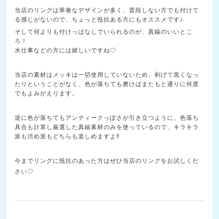
当店のリングは華奢なデザインが多く、普段しない方でも付けて
る感じがないので、ちょっと抵抗ある方にもオススメです♪
そして何よりも付けっぱなしでいられるのが、真鍮のいいとこ
ろ！
水仕事などの方には嬉しいですね♡
当店の素材はメッキは一切使用していないため、剥げて黒くなっ
たりということがなく、色が落ちても磨けばまたもと通りに何度
でもよみがえります。
逆に色が落ちてもアンティークっぽさが引き立つように、色落ち
具合も計算し厳選した真鍮素材のみを使っているので、キラキラ
派も渋め派もどちらも楽しめますよ‼
今までリングに抵抗のあった方はぜひ当店のリングをお試しくだ
さい♡