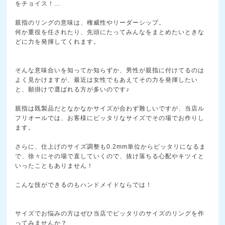
をチョイス！
...
親指のリングの意味は、権威性やリーダーシップ。
何か重役を任されたり、先頭にたってみんなをまとめたい
ときな
どに力を発揮してくれます。
そんな意味合いを知ってか知らずか、男性が親指に付けて
るのは
よく見かけますが、最近は女性でもあえてその力を
発揮したい
と、願掛けで選ばれる方が多いのです♪
親指は既製品だとなかなかサイズが合わず難しいですが、
当店ル
フリオールでは、お客様にピッタリなサイズでその
場でお作りし
ます。
さらに、仕上げのサイズ調整も0.2mm単位からピッタ
リになるま
で、徐々にその場で直していくので、抜け落ち
る心配やキツイと
いったこともありません！
こんな技ができるのもハンドメイドならでは！
サイズでお悩みの方はぜひ当店でピッタリのサイズのリン
グを作
ってみませんか？