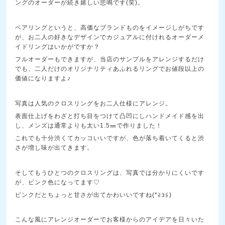
ングのオーダーが続き嬉しい悲鳴です(笑)。
ペアリングというと、高価なブランドものをイメージしがちです
が、お二人の好きなデザインでカジュアルに付けれるオーダーメ
イドリングはいかがですか？
フルオーダーもできますが、当店のサンプルをアレンジするだけ
でも、二人だけのオリジナリティあふれるリングでお値段以上の
価値になりますよ♪
写真は人気のクロスリングをお二人仕様にアレンジ。
表面仕上げをわざと打ち目をつけて凸凹にしハンドメイド感を出
し、メンズは通常よりも太い1.5㎜で作りました！
これでも十分渋くてカッコいいですが、色が落ち着いてくると渋
さが増し味が出てきます。
そしてもうひとつのクロスリングは、写真では分かりにくいです
が、ピンク色になってます♡
ピンクだとちょっと甘さが出てかわいいですね(*≧з≦)
こんな風にアレンジオーダーでお客様からのアイデアを日々いた