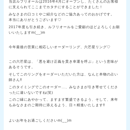
当店ルフリオールは2016年4月にオープンし、たくさんのお客様
に支えられてここまでカタチにすることができました！
みなさまの口コミやご紹介などのご協力あってのおかげです。
本当にありがとうございます♡
2017年度も引き続き、ルフリオールをご愛顧のほどよろしくお願
いいたしますm(__)m
今年最後の営業に相応しいオーダーリング、六芒星リング♡
この六芒星は、「悪を避け正義を貫き幸運を呼ぶ」という意味が
あるそうです。
そしてこのリングをオーダーいただいた方は、なんと本物の占い
師さん‼
このタイミングでこのオーダー…、みなさまが引き寄せてくださ
ったに違いないですね(笑)
このご縁にあやかって、ますます繁盛できるよう、そして、来年
もみなさまのご期待に添えるよう、日々精進いたします‼
よいお年をお過ごしくださいm(__)m