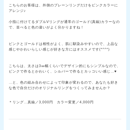
こちらのお客様は、外側のプレーンリングだけをピンクカ
ラーに
アレンジ♪
小指に付けてるダブルVリングが通常のゴールド(真鍮)
カラーなの
で、並べると色の違いがよく分かりますね！
ピンクとゴールドは相性がよく、肌に馴染みやすいので、
上品な
感じやかわいらしい感じが好きな方にはオススメで
す(*^^*)
こちらは、太さは3㎜幅くらいでデザイン的にもシンプル
なので、
ピンクで作るとかわいく、シルバーで作るとカッ
コいい感じ…
♥
…と、色の組み合わせによって印象が変わるので、あなた
も好き
な色で自分だけのオリジナルリングをつくってみま
せんか？
＊リング…真鍮／3,000円 カラー変更／4,000円