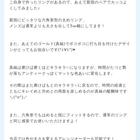
ご自身で作ったリングがあるので、あえて親指のペ
アでカッコよ
くしてみました♪
親指にピッタリな六角形型の太めリング、
メンズは通常よりも太さを出して5㎜幅にしてます！
また、あえてのゴールド(真鍮)でボコボコに打ち目を付
けたデザイ
ンがとってもお似合いです(*≧∀≦*)
♥
真鍮は磨けば磨くほどキラキラ
✨
になりますが、時間がたつと艶
が落ちアンティークっぽく
マットな色あいに変化します。
その際はまた磨けばもとのキラキラ
✨
に戻るので、時間の経過と
ともにキレイめと渋めとの両面
を楽しめるのが真鍮の醍醐味です
＼(^o^)／
また、六角形でもはめると指にフィットするので、通常の
リング
と同じ感覚でお使いいただけますよ！
当店では色や太さを変えるアレンジオーダーも可能です！