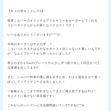
【サメの牙ネックレス‼】
毎度シルバーのオリジナルアクセサリーをオーダーしてく
れる、
リピーターさんからの新たなリクエストです！
いつもありがとうございます(*^^*)‼
今回のオーダーはサメの牙…！
こういったカタチはなかなかキャスト法じゃないと難しい
んです
が、なんとプレートから作っちゃいました‼
厚さわずか1,5㎜のプレートから少しずつ削り出して凹
凸をつけ、
立体感を出してます‼
また、シルバー特有の燻し感を出すため、わざと硫化させ
て黒っ
ぽくしてリアリティーさを出しました！
一枚板からここまで作れるなんてまさに職人技ですね(≧
∇≦)！
キャストに負けない存在感です♪
これからのシーズンに大活躍間違いナシ‼ですね(^^)
v