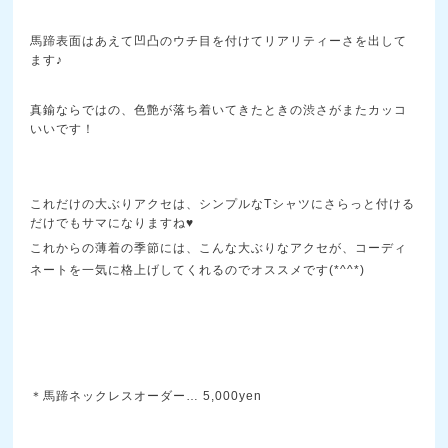
馬蹄表面はあえて凹凸のウチ目を付けてリアリティーさを出して
ます♪
真鍮ならではの、色艶が落ち着いてきたときの渋さがまたカッコ
いいです！
これだけの大ぶりアクセは、シンプルなTシャツにさらっと付ける
だけでもサマになりますね
♥
これからの薄着の季節には、こんな大ぶりなアクセが、コーディ
ネートを一気に格上げしてくれるのでオススメです(*^^*)
＊馬蹄ネックレスオーダー… 5,000yen