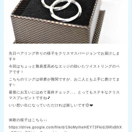
先日ペアリング作りの様子をクリスマスバージョンでお届けしま
す❇️
今回はちょっと難易度高めなエッジの効いたツイストリングのペ
アです！
こちらのリングは研磨が難関ですが、お二人とも上手に磨けてま
す✨
最後にお互いにはめて最終チェック…、とってもステキなクリス
マスプレゼントですね🎵
いい想い出になっていただければ嬉しいです😊❤️
体験の様子はこちら↓↓
https://drive.google.com/file/d/19oMylheHEY73FkidJ9RxBhX