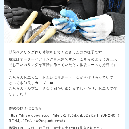
以前ペアリング作り体験をしてくださった方の様子です！
最近はオーダーペアリングも人気ですが、こちらのようにお二人
でお互いのリングを実際に作っていただく体験コースも好評です
😊⤴️
こちらのお二人は、お互いにサポートしながら作りあっていて、
とっても仲良しカップル❤️
こちらのヘルプは一切なく細かい部分までしっかりとお二人で作
りました！
体験の様子はこちら↓↓
https://drive.google.com/file/d/1H56dXhb6DzKstT_iUN2N0IR
RON4jkJFo/view?usp=drivesdk
体験はお一人様、お子様、女性も大歓迎‼️(最高2名まで)