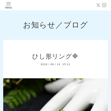
お知らせ／ブログ
ひし形リング🔷
2018
/
09
/
14 15:12