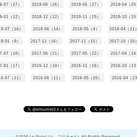
19-07（27）
2019-06（26）
2019-05（27）
2019-04（2
19-01（12）
2018-12（12）
2018-11（15）
2018-10（1
18-07（16）
2018-06（14）
2018-05（4）
2018-04（11
18-01（9）
2017-12（16）
2017-11（15）
2017-10（10
17-07（10）
2017-06（21）
2017-05（22）
2017-04（1
17-01（17）
2016-12（19）
2016-11（16）
2016-10（1
16-07（11）
2016-06（11）
2016-05（20）
2016-04（2
©2026
Le Frioul (ル フリオール)
. All Rights Reserved.