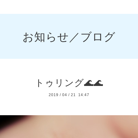
お知らせ／ブログ
トゥリング🌊🌊
2019
/
04
/
21 14:47