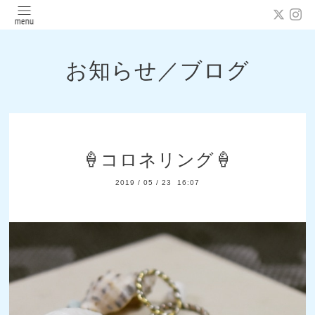
お知らせ／ブログ
🍦コロネリング🍦
2019
/
05
/
23 16:07