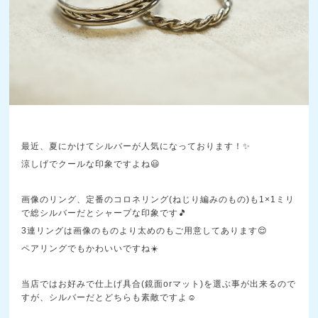
最近、夏にかけてシルバーが人気になっております！✨
涼しげでクールな印象ですよね😃
画像のリング、定番のコロネリング(ねじり編みのもの)も1×1ミリ
で総シルバーだとシャープな印象です🎵
3連リングは画像のものより太めのもご用意してあります😌
ペアリングでもかわいいですね☀️
当店ではお好みで仕上げ具合(鏡面orマット)を選ぶ事が出来るので
すが、シルバーだとどちらも素敵ですよ☺️