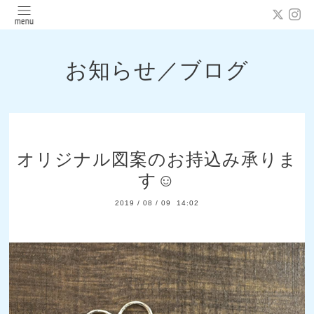
お知らせ／ブログ
オリジナル図案のお持込み承りま
す☺️
2019
/
08
/
09 14:02