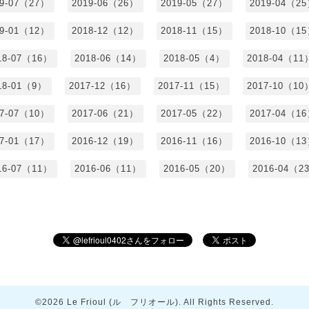
19-07（27）
2019-06（26）
2019-05（27）
2019-04（2
19-01（12）
2018-12（12）
2018-11（15）
2018-10（1
18-07（16）
2018-06（14）
2018-05（4）
2018-04（11
18-01（9）
2017-12（16）
2017-11（15）
2017-10（10
17-07（10）
2017-06（21）
2017-05（22）
2017-04（1
17-01（17）
2016-12（19）
2016-11（16）
2016-10（1
16-07（11）
2016-06（11）
2016-05（20）
2016-04（2
©2026
Le Frioul (ル フリオール)
. All Rights Reserved.