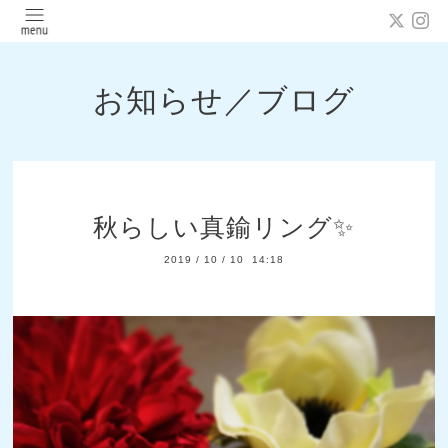
お知らせ／ブログ
秋らしい真鍮リング✨
2019
/
10
/
10 14:18