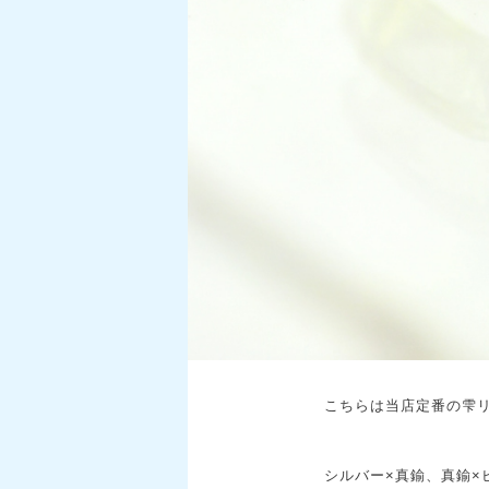
こちらは当店定番の雫リ
シルバー×真鍮、真鍮×