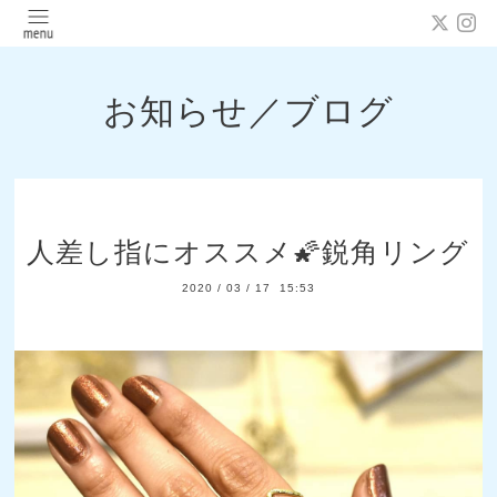
お知らせ／ブログ
人差し指にオススメ🌠鋭角リング
2020
/
03
/
17 15:53