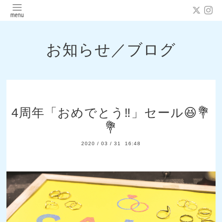
お知らせ／ブログ
4周年「おめでとう‼」セール😆💐
💐
2020
/
03
/
31 16:48