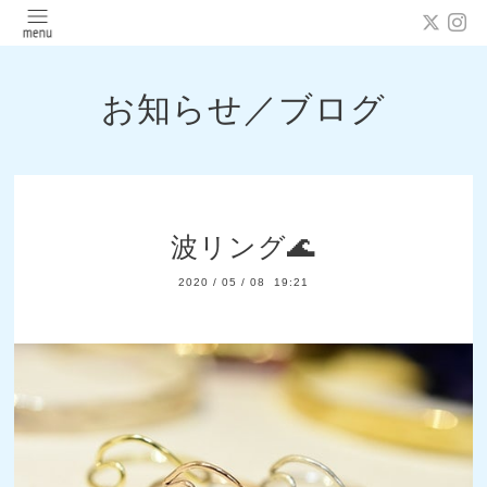
お知らせ／ブログ
波リング🌊
2020
/
05
/
08 19:21