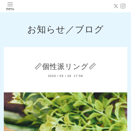
お知らせ／ブログ
📏個性派リング📏
2020
/
05
/
28 17:59