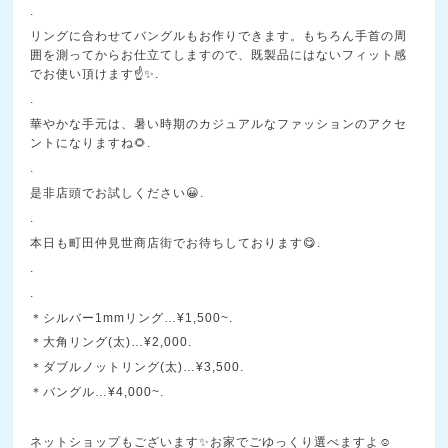
.
リングに合わせてバングルもお作りできます。もちろん手首の周
囲を測ってからお仕立てしますので、既製品にはないフィット感
でお使い頂けます☝️✨.
.
華やかな手元は、暑い時期のカジュアルなファッションのアクセ
ントになりますね🌻.
.
是非店頭でお試しください😀.
.
本日も町田仲見世商店街でお待ちしております😋.
.
.
＊シルバー1mmリング…¥1,500~.
＊大角リング(太)…¥2,000.
＊ダブルノットリング(太)…¥3,500.
＊バングル…¥4,000~.
ネットショップもございます✨お家でごゆっくり選べますよ☺️