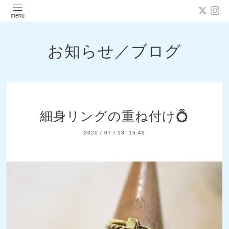
お知らせ／ブログ
細身リングの重ね付け💍
2020
/
07
/
13 15:49