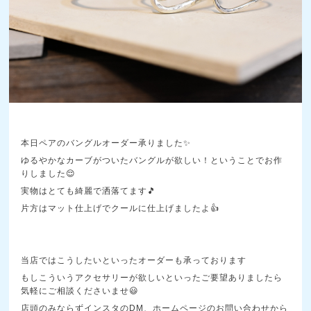
本日ペアのバングルオーダー承りました✨
ゆるやかなカーブがついたバングルが欲しい！ということでお作
りしました😌
実物はとても綺麗で洒落てます🎵
片方はマット仕上げでクールに仕上げましたよ👍
当店ではこうしたいといったオーダーも承っております
もしこういうアクセサリーが欲しいといったご要望ありましたら
気軽にご相談くださいませ😃
店頭のみならずインスタのDM、ホームページのお問い合わせから