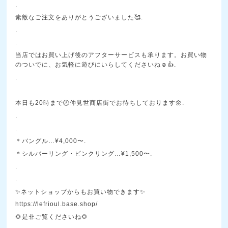
.
素敵なご注文をありがとうございました🥰.
.
.
当店ではお買い上げ後のアフターサービスも承ります。お買い物
のついでに、お気軽に遊びにいらしてくださいね☺️👍.
.
本日も20時まで🕗仲見世商店街でお待ちしております🌼.
.
.
＊バングル…¥4,000〜.
＊シルバーリング・ピンクリング…¥1,500〜.
.
.
✨ネットショップからもお買い物できます✨
https://lefrioul.base.shop/
🌻是非ご覧くださいね🌻