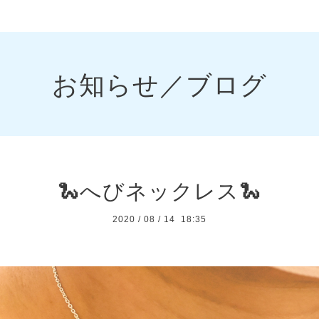
お知らせ／ブログ
🐍へびネックレス🐍
2020
/
08
/
14 18:35