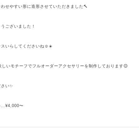
わせやすい形に造形させていただきました🔨
とうございました！
スいらしてくださいね☺️☀️
客様の欲しいモチーフでフルオーダーアクセサリーを制作しております😊
ださい✨
¥4,000〜