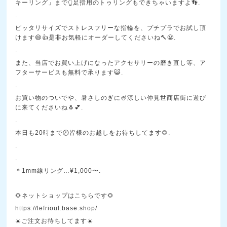
キーリング」まで👆足指用のトゥリングもできちゃいますよ👣.
.
ピッタリサイズでストレスフリーな指輪を、プチプラでお試し頂
けます😄👍是非お気軽にオーダーしてくださいね🔨😀.
.
また、当店でお買い上げになったアクセサリーの磨き直し等、ア
フターサービスも無料で承ります😺.
.
お買い物のついでや、暑さしのぎに🍧涼しい仲見世商店街に遊び
に来てくださいね🐧💕.
.
本日も20時まで🕗皆様のお越しをお待ちしてます🌻.
.
.
＊1mm線リング…¥1,000〜.
🌻ネットショップはこちらです🌻
https://lefrioul.base.shop/
☀️ご注文お待ちしてます☀️