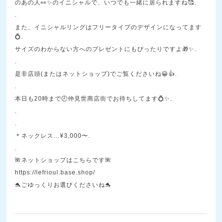
のあの人👀✨のイニシャルで、いつでも一緒に居られますね🥰.
.
また、イニシャルリングはフリータイプのデザインになってます
💍.
サイズのわからない方へのプレゼントにもぴったりですよ🎁✨.
.
是非店頭(またはネットショップ)でご覧くださいね😀👍.
.
本日も20時まで🕗仲見世商店街でお待ちしてます💍✨.
.
.
＊ネックレス…¥3,000〜.
.
🌺ネットショップはこちらです🌺
https://lefrioul.base.shop/
🐬ごゆっくりお選びくださいね🐬