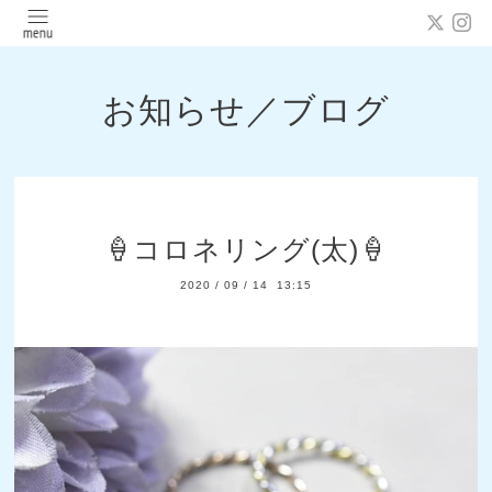
お知らせ／ブログ
🍦コロネリング(太)🍦
2020
/
09
/
14 13:15