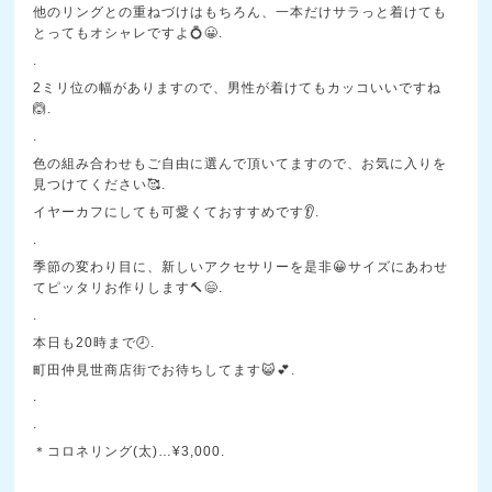
他のリングとの重ねづけはもちろん、一本だけサラっと着けても
とってもオシャレですよ💍😀.
.
2ミリ位の幅がありますので、男性が着けてもカッコいいですね
🙆.
.
色の組み合わせもご自由に選んで頂いてますので、お気に入りを
見つけてください🥰.
イヤーカフにしても可愛くておすすめです👂.
.
季節の変わり目に、新しいアクセサリーを是非😀サイズにあわせ
てピッタリお作りします🔨😄.
.
本日も20時まで🕗.
町田仲見世商店街でお待ちしてます😺💕.
.
.
＊コロネリング(太)…¥3,000.