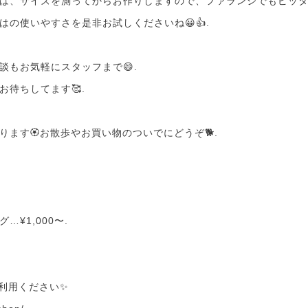
は、サイズを測ってからお作りしますので、ファランジでもピッタリ
はの使いやすさを是非お試しくださいね😀👍.
談もお気軽にスタッフまで😄.
お待ちしてます🥰.
ます🏵️お散歩やお買い物のついでにどうぞ🐕.
¥1,000〜.
利用ください✨