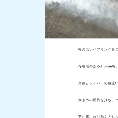
幅の広いペアリングをご
存在感のある4.5mm
真鍮とシルバーの色違
大きめの槌目を打ち、
更に裏には刻印を入れ