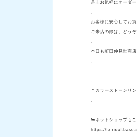
是非お気軽にオーダー
.
お客様に安心してお買
ご来店の際は、どうぞ
.
本日も町田仲見世商店街
.
.
.
＊カラーストーンリング…
.
.
🐄ネットショップもご
https://lefrioul.base