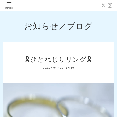
お知らせ／ブログ
🎗ひとねじりリング🎗
2021
/
04
/
17 17:50