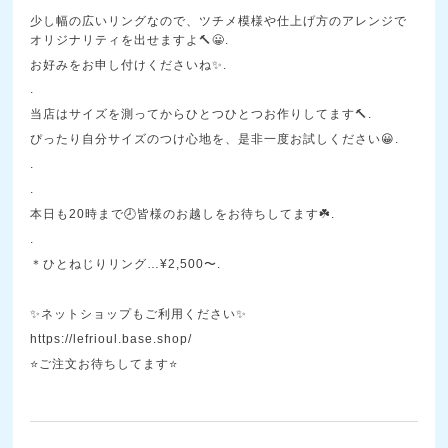
少し幅の広いリングなので、ツチメ模様や仕上げ方のアレンジで
オリジナリティを出せますよ🔨😀.
お好みをお申し付けくださいね✨.
.
当店はサイズを測ってからひとつひとつお作りしてます🔨.
ぴったり自分サイズのつけ心地を、是非一度お試しください😀.
.
.
本日も20時まで🕗皆様のお越しをお待ちしてます☘️.
.
＊ひとねじりリング…¥2,500〜.
✨ネットショップもご利用ください✨
https://lefrioul.base.shop/
⭐ご注文お待ちしてます⭐