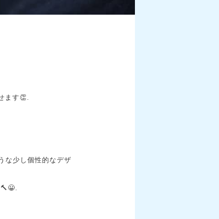
ます👏.
うな少し個性的なデザ
😀.