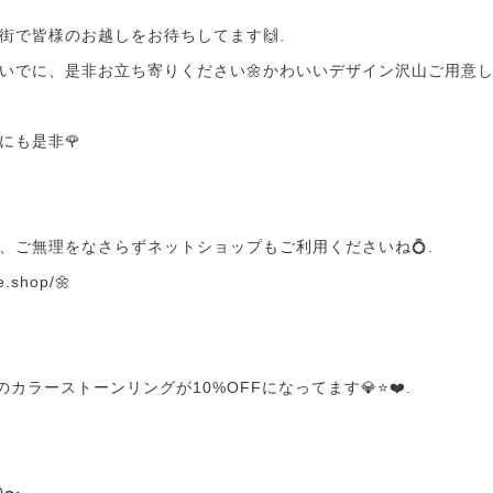
街で皆様のお越しをお待ちしてます🙌.
でに、是非お立ち寄りください🌼かわいいデザイン沢山ご用意してま
にも是非🌹
、ご無理をなさらずネットショップもご利用くださいね💍.
se.shop/
🌼
のカラーストーンリングが10%OFFになってます💎⭐❤️.
0〜.