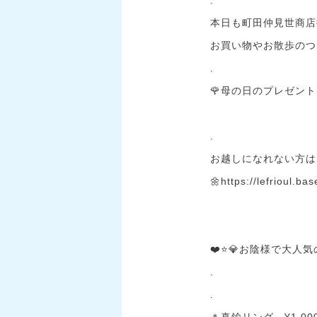
本日も町田仲見世商店
お買い物やお散歩のつい
.
🌹母の日のプレゼント
.
お越しになれない方は
🌼
https://lefrioul.ba
❤️⭐💎お陰様で大人気
.
.
＊真鍮リング…¥1,00