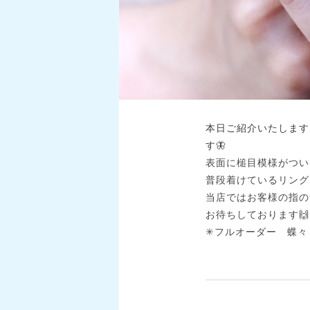
本日ご紹介いたします
す🦋
表面に槌目模様がつい
普段着けているリング
当店ではお客様の指の
お待ちしております🙌
✳︎フルオーダー 蝶々リ