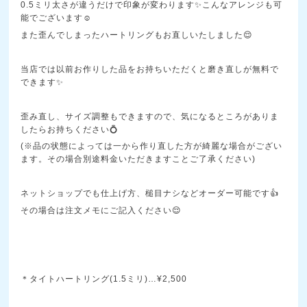
0.5ミリ太さが違うだけで印象が変わります✨こんなアレンジも可
能でございます☺️
また歪んでしまったハートリングもお直しいたしました😌
当店では以前お作りした品をお持ちいただくと磨き直しが無料で
できます✨
歪み直し、サイズ調整もできますので、気になるところがありま
したらお持ちください💍
(※品の状態によっては一から作り直した方が綺麗な場合がござい
ます。その場合別途料金いただきますことご了承ください)
ネットショップでも仕上げ方、槌目ナシなどオーダー可能です👍
その場合は注文メモにご記入ください😌
＊タイトハートリング(1.5ミリ)…¥2,500