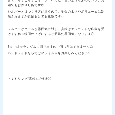
さて、ちょこちょこオーダーいただく雲のような形のリング、真
鍮でもお作り可能です😊
シルバーとはつくり方が違うので、地金の太さやボリュームは制
限されますが真鍮もとても素敵です✨
シルバーがクールな雰囲気に対し、真鍮はエレガントな印象を受
けますね☺️鏡面仕上げにすると洒落た雰囲気になります✋
3ミリ線をランダムに削り出すので同じ形はできません😌
ハンドメイドならではのフォルムをお楽しみください✨
＊くもリング(真鍮)…¥6,500