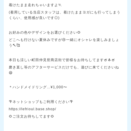
着けたまま走れちゃいますよ🏃
(着用している当店スタッフは、着けたままヨガにも行ってしまう
くらい、使用感が良いです◎)
お好みの色やデザインをお選びください🌻
どこへも行けない夏休みですが😢一緒にオシャレを楽しみましょ
う🔨🥰
本日も涼しい町田仲見世商店街で皆様をお待ちしてます🍧🐧🍧
磨き直し等のアフターサービスだけでも、遊びに来てくださいね
😄
＊ハンドメイドリング…¥1,000〜
🌴ネットショップもご利用ください🌴
https://lefrioul.base.shop/
🌻ご注文お待ちしてます🌻