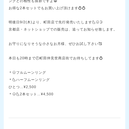
ングとの相性も抜群ですよ😀
お得な2本セットでもお買い上げ頂けます💍💍
明後日9/2(木)より、町田店で先行発売いたします🌜🌝🌛
京都店・ネットショップでの販売は、追ってお知らせ致します。
お守りになりそうな小さなお月様、ぜひお試し下さい🥰
本日も20時まで🕗町田仲見世商店街でお待ちしてます💍
＊🌝フルムーンリング
＊🌜ハーフムーンリング
ひとつ…¥2,500
＊🌝🌜2本セット…¥4,500