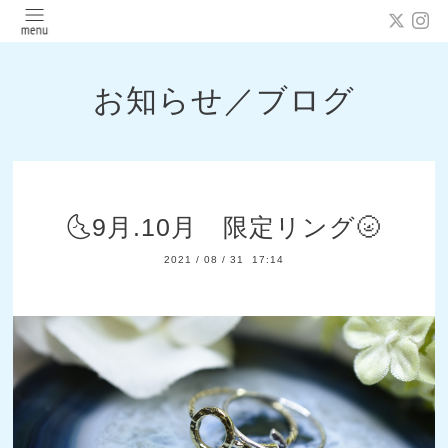
お知らせ／ブログ
🌜9月.10月 限定リング🌝
2021
/
08
/
31 17:14