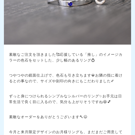
素敵なご注文を頂きました🥰応援している「推し」のイメージカ
ラーの色石をセットした、少し幅のあるリング💍
つやつやの鏡面仕上げで、色石も引き立ちます💎お隣の指に着け
るとの事なので、サイズや刻印の向きにもこだわりました✐
ずっと身につけられるシンプルなシルバーのリング✨お手元は日
常生活で良く目に入るので、気分も上がりそうですね😆💕
素敵なオーダーをありがとうございます🔨😉
今月と来月限定デザインのお月様リングも、まだまだご用意して