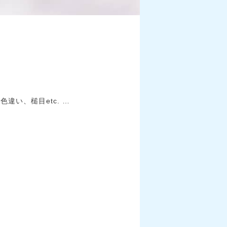
い、槌目etc. …