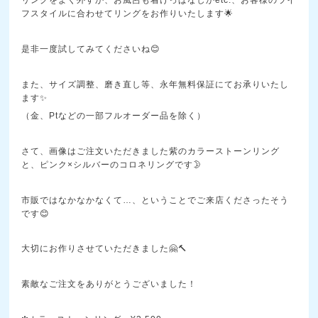
リングをよく外すか、お風呂も着けっぱなしかetc.、お客様のライ
フスタイルに合わせてリングをお作りいたします🌟
是非一度試してみてくださいね😊
また、サイズ調整、磨き直し等、永年無料保証にてお承りいたし
ます✨
（金、Ptなどの一部フルオーダー品を除く）
さて、画像はご注文いただきました紫のカラーストーンリング
と、ピンク×シルバーのコロネリングです🌛
市販ではなかなかなくて…、ということでご来店くださったそう
です😊
大切にお作りさせていただきました🤗🔨
素敵なご注文をありがとうございました！